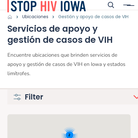
Saltar al contenido principal
Buscar
Menú
Main navigation
Breadcrumbs
Ubicaciones
Gestión y apoyo de casos de VIH
Servicios de apoyo y
Región de alertas
gestión de casos de VIH
Encuentre ubicaciones que brinden servicios de
apoyo y gestión de casos de VIH en Iowa y estados
limítrofes.
Filter
Mapa de Google
2