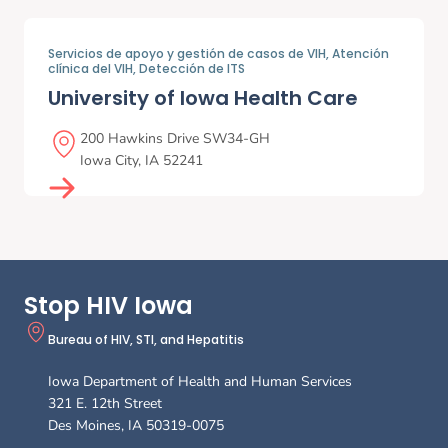
Servicios de apoyo y gestión de casos de VIH,
Atención
clínica del VIH,
Detección de ITS
University of Iowa Health Care
200 Hawkins Drive SW34-GH
Iowa City
,
IA
52241
Stop HIV Iowa
Bureau of HIV, STI, and Hepatitis
Iowa Department of Health and Human Services
321 E. 12th Street
Des Moines
,
IA
50319-0075