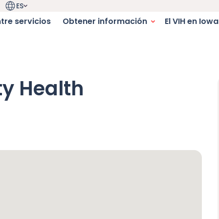
ES
Selector de idioma. Idioma actual:
igation
tre servicios
Obtener información
El VIH en Iowa
navegación
y Health