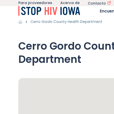
Para proveedores
Acerca de
Utility navigation
Contacto
Saltar al contenido principal
Main nav
Encuen
Obtener información sub-navegación
El VIH en Iowa sub-
Breadcrumbs
Cerro Gordo County Health Department
Región de alertas
Cerro Gordo Count
Department
Mapa de Google