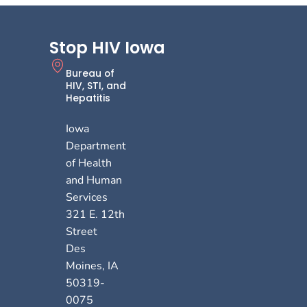
Stop HIV Iowa
Bureau of
HIV, STI, and
Hepatitis
Iowa
Department
of Health
and Human
Services
321 E. 12th
Street
Des
Moines
,
IA
50319-
0075