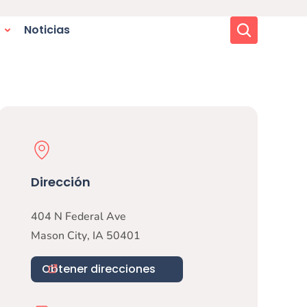
Buscar
Noticias
Physical Location
Dirección
404 N Federal Ave
Mason City
,
IA
50401
Obtener direcciones