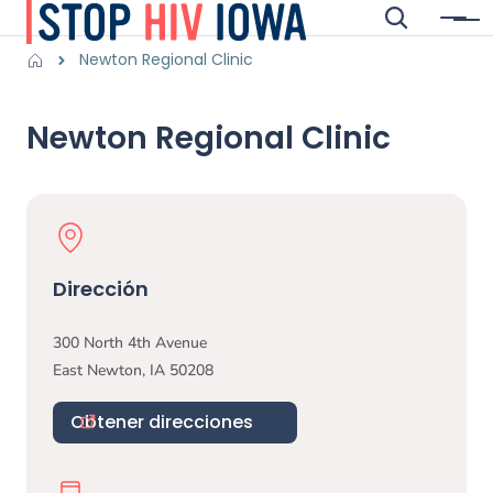
Saltar al contenido principal
Buscar
Menú
Main navigation
Breadcrumbs
Newton Regional Clinic
Región de alertas
Newton Regional Clinic
Physical Location
Dirección
300 North 4th Avenue
East Newton
,
IA
50208
Obtener direcciones