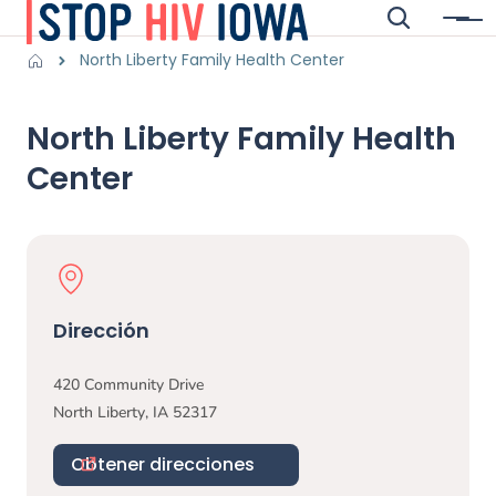
Saltar al contenido principal
Buscar
Menú
Main navigation
Breadcrumbs
North Liberty Family Health Center
Región de alertas
North Liberty Family Health
Center
Physical Location
Dirección
420 Community Drive
North Liberty
,
IA
52317
Obtener direcciones