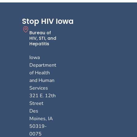
Stop HIV Iowa
Bureau of
HIV, STI, and
Hepatitis
Iowa
Department
of Health
and Human
Services
321 E. 12th
Street
Des
Moines
,
IA
50319-
0075