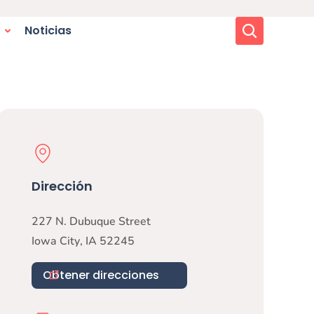
Buscar
Noticias
Physical Location
Dirección
227 N. Dubuque Street
Iowa City
,
IA
52245
Obtener direcciones