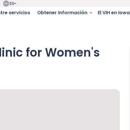
ES
Selector de idioma. Idioma actual:
igation
tre servicios
Obtener información
El VIH en Iowa
navegación
nic for Women's