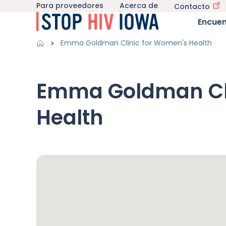
Para proveedores
Acerca de
Utility navigation
Contacto
Saltar al contenido principal
Main nav
Encuen
Obtener información sub-navegación
El VIH en Iowa sub-
Breadcrumbs
Emma Goldman Clinic for Women's Health
Región de alertas
Emma Goldman Cli
Health
Mapa de Google