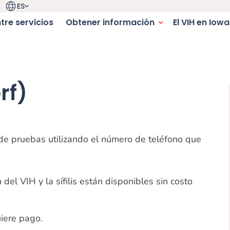
ES
Selector de idioma. Idioma actual:
igation
tre servicios
Obtener información
El VIH en Iowa
navegación
rf)
s de pruebas utilizando el número de teléfono que
del VIH y la sífilis están disponibles sin costo
iere pago.