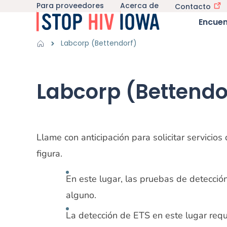
Para proveedores
Acerca de
Utility navigation
Contacto
Saltar al contenido principal
Main nav
Encuen
Obtener información sub-navegación
El VIH en Iowa sub-
Breadcrumbs
Labcorp (Bettendorf)
Región de alertas
Labcorp (Bettendo
Llame con anticipación para solicitar servicio
figura.
En este lugar, las pruebas de detección 
alguno.
La detección de ETS en este lugar requ