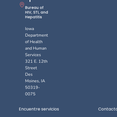
Bureau of
HIV, STI, and
Hepatitis
Iowa
Department
of Health
and Human
Services
321 E. 12th
Street
Des
Moines
,
IA
50319-
0075
Footer
Encuentre servicios
Contact